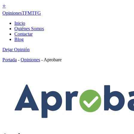
⭐
Opiniones
TFMTFG
Inicio
Quiénes Somos
Contactar
Blog
Dejar Opinión
Portada
-
Opiniones
-
Aprobare