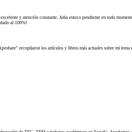
 excelente y atención constante. Julia estuvo pendiente en todo moment
endado al 100%!
"Aprobare" recopilaron los artículos y libros más actuales sobre mi tema 
elaboración de TFG, TFM y trabajos académicos en España. Ayudamos a 