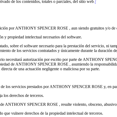
ivado de los contenidos, totales o parciales, del sitio web
/
isposición por ANTHONY SPENCER ROSE , aun siendo gratuitos y/o de d
ropiedad intelectual necesarios del software.
tado, sobre el software necesario para la prestación del servicio, ni ta
miento de los servicios contratados y únicamente durante la duración d
suario necesitará autorización por escrito por parte de ANTHONY SPE
es propiedad de ANTHONY SPENCER ROSE , asumiendo la responsabilidad c
directa de una actuación negligente o maliciosa por su parte.
ectual de los servicios prestados por ANTHONY SPENCER ROSE y, en part
ja los derechos de terceros.
icio de ANTHONY SPENCER ROSE , resulte violento, obsceno, abusivo, il
o que vulnere derechos de la propiedad intelectual de terceros.