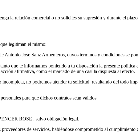
?
a la relación comercial o no solicites su supresión y durante el plazo 
s que legitiman el mismo:
os de Antonio José Sanz Armenteros, cuyos términos y condiciones se pon
tanto que te informamos poniendo a tu disposición la presente política d
cción afirmativa, como el marcado de una casilla dispuesta al efecto.
o incompleta, no podremos atender tu solicitud, resultando del todo impo
s personales para que dichos contratos sean válidos.
PENCER ROSE , salvo obligación legal.
 proveedores de servicios, habiéndose comprometido al cumplimiento de