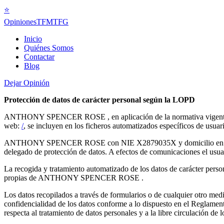
⭐
Opiniones
TFMTFG
Inicio
Quiénes Somos
Contactar
Blog
Dejar Opinión
Protección de datos de carácter personal según la LOPD
ANTHONY SPENCER ROSE , en aplicación de la normativa vigente en ma
web:
/
, se incluyen en los ficheros automatizados específicos de
ANTHONY SPENCER ROSE con NIE X2879035X y domicilio en C/
delegado de protección de datos. A efectos de comunicaciones el usuar
La recogida y tratamiento automatizado de los datos de carácter perso
propias de ANTHONY SPENCER ROSE .
Los datos recopilados a través de formularios o de cualquier otro 
confidencialidad de los datos conforme a lo dispuesto en el Reglament
respecta al tratamiento de datos personales y a la libre circulación de 