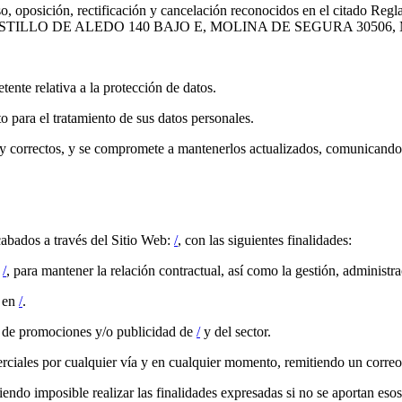
o, oposición, rectificación y cancelación reconocidos en el citado Regla
C/ CASTILLO DE ALEDO 140 BAJO E, MOLINA DE SEGURA 30506
ente relativa a la protección de datos.
o para el tratamiento de sus datos personales.
tos y correctos, y se compromete a mantenerlos actualizados, comunican
abados a través del Sitio Web:
/
, con las siguientes finalidades:
e
/
, para mantener la relación contractual, así como la gestión, administr
s en
/
.
s de promociones y/o publicidad de
/
y del sector.
ales por cualquier vía y en cualquier momento, remitiendo un correo e
ndo imposible realizar las finalidades expresadas si no se aportan esos