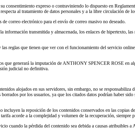
sin su consentimiento expreso o contraviniendo lo dispuesto en Reglam
e respecta al tratamiento de datos personales y a la libre circulación de l
es de correo electrónico para el envío de correo masivo no deseado.
la información transmitida y almacenada, los enlaces de hipertexto, las r
y las reglas que tienen que ver con el funcionamiento del servicio onli
ue generará la imputación de ANTHONY SPENCER ROSE en alguna cau
ión judicial no definitiva.
alojados en sus servidores, sin embargo, no se responsabiliza de la 
os borrados por los usuarios, ya que los citados datos podrían haber sid
up, no incluyen la reposición de los contenidos conservados en las 
a tarifa acorde a la complejidad y volumen de la recuperación, siempre p
l servicio cuando la pérdida del contenido sea debida a causas atrib