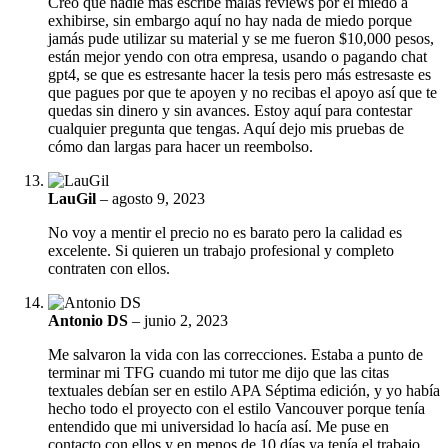
Creo que nadie más escribe malas reviews por el miedo a
exhibirse, sin embargo aquí no hay nada de miedo porque
jamás pude utilizar su material y se me fueron $10,000 pesos,
están mejor yendo con otra empresa, usando o pagando chat
gpt4, se que es estresante hacer la tesis pero más estresaste es
que pagues por que te apoyen y no recibas el apoyo así que te
quedas sin dinero y sin avances. Estoy aquí para contestar
cualquier pregunta que tengas. Aquí dejo mis pruebas de
cómo dan largas para hacer un reembolso.
LauGil
–
agosto 9, 2023
No voy a mentir el precio no es barato pero la calidad es
excelente. Si quieren un trabajo profesional y completo
contraten con ellos.
Antonio DS
–
junio 2, 2023
Me salvaron la vida con las correcciones. Estaba a punto de
terminar mi TFG cuando mi tutor me dijo que las citas
textuales debían ser en estilo APA Séptima edición, y yo había
hecho todo el proyecto con el estilo Vancouver porque tenía
entendido que mi universidad lo hacía así. Me puse en
contacto con ellos y en menos de 10 días ya tenía el trabajo