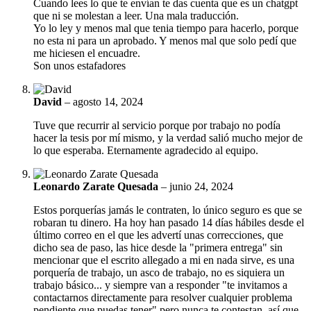
Cuando lees lo que te envían te das cuenta que es un chatgpt
que ni se molestan a leer. Una mala traducción.
Yo lo ley y menos mal que tenia tiempo para hacerlo, porque
no esta ni para un aprobado. Y menos mal que solo pedí que
me hiciesen el encuadre.
Son unos estafadores
David
–
agosto 14, 2024
Tuve que recurrir al servicio porque por trabajo no podía
hacer la tesis por mí mismo, y la verdad salió mucho mejor de
lo que esperaba. Eternamente agradecido al equipo.
Leonardo Zarate Quesada
–
junio 24, 2024
Estos porquerías jamás le contraten, lo único seguro es que se
robaran tu dinero. Ha hoy han pasado 14 días hábiles desde el
último correo en el que les advertí unas correcciones, que
dicho sea de paso, las hice desde la "primera entrega" sin
mencionar que el escrito allegado a mi en nada sirve, es una
porquería de trabajo, un asco de trabajo, no es siquiera un
trabajo básico... y siempre van a responder "te invitamos a
contactarnos directamente para resolver cualquier problema
pendiente que puedas tener" pero nunca te contestan, así que