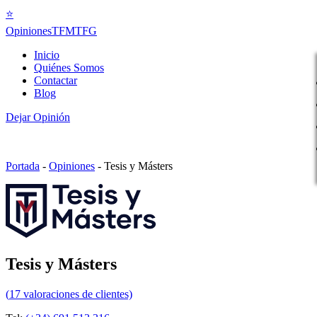
⭐
Opiniones
TFMTFG
Inicio
Quiénes Somos
Contactar
Blog
Dejar Opinión
Portada
-
Opiniones
-
Tesis y Másters
Tesis y Másters
(
17
valoraciones de clientes)