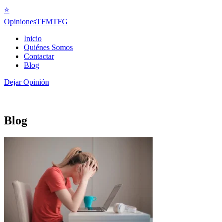
⭐
Opiniones
TFMTFG
Inicio
Quiénes Somos
Contactar
Blog
Dejar Opinión
Blog